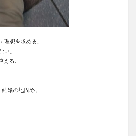
R 理想を求める。
でない。
控える。
。
、結婚の地固め。
。