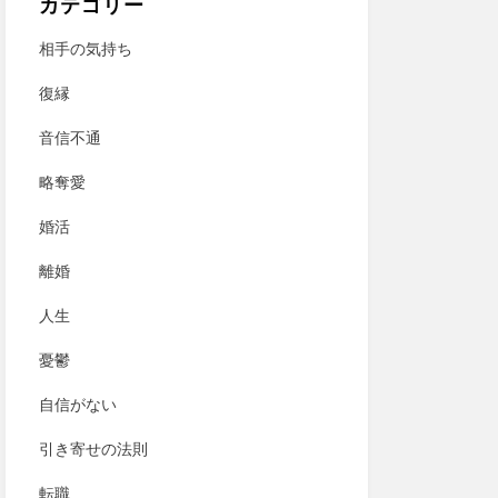
カテゴリー
相手の気持ち
復縁
音信不通
略奪愛
婚活
離婚
人生
憂鬱
自信がない
引き寄せの法則
転職