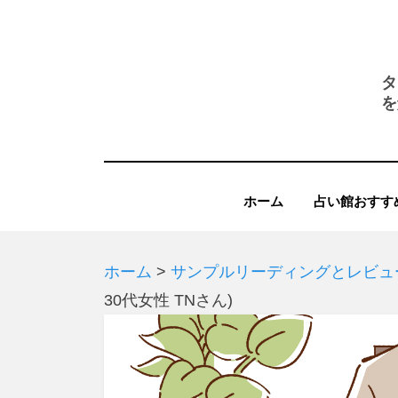
コ
ン
テ
タ
ン
を
ツ
へ
移
ホーム
占い館おすす
動
す
る
ホーム
>
サンプルリーディングとレビュ
30代女性 TNさん)