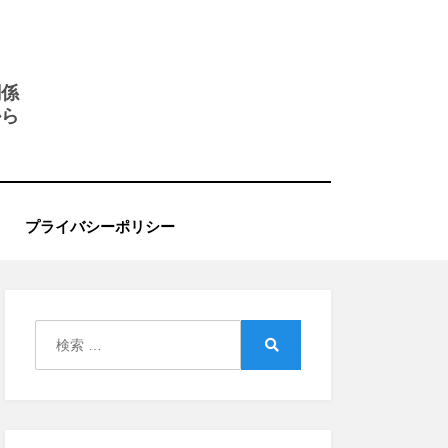
関係
から
プライバシーポリシー
検
索:
検
索