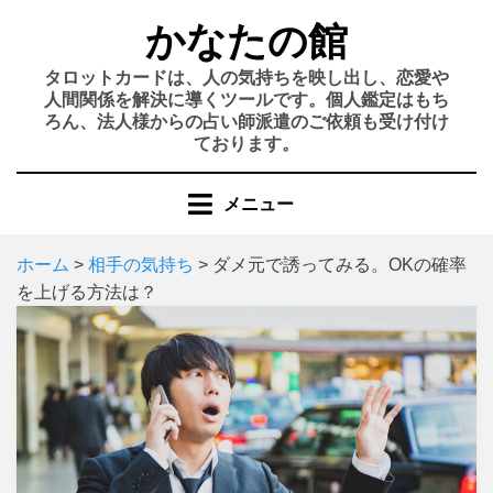
コ
かなたの館
ン
テ
タロットカードは、人の気持ちを映し出し、恋愛や
ン
人間関係を解決に導くツールです。個人鑑定はもち
ろん、法人様からの占い師派遣のご依頼も受け付け
ツ
ております。
へ
移
メニュー
動
す
る
ホーム
>
相手の気持ち
>
ダメ元で誘ってみる。OKの確率
を上げる方法は？