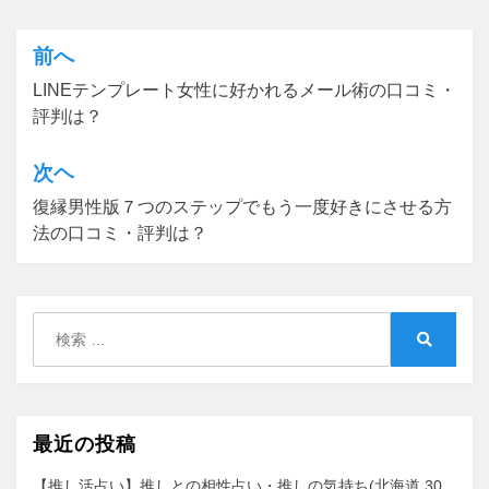
前へ
投
LINEテンプレート女性に好かれるメール術の口コミ・
稿
評判は？
ナ
ビ
次ヘ
ゲ
復縁男性版７つのステップでもう一度好きにさせる方
法の口コミ・評判は？
ー
シ
ョ
検
ン
索:
検
索
最近の投稿
【推し活占い】推しとの相性占い・推しの気持ち(北海道 30