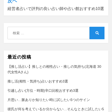
ビ
次ヘ
ゲ
経営者占いで評判の良い占い師や占い館おすすめ10選
ー
シ
検
ョ
索:
検
ン
索
最近の投稿
【推し活占い】推しとの相性占い・推しの気持ち(北海道 30
代女性Aさん)
推し活(相性・気持ち)占いおすすめ3選
引越し占い(方位・時期)辛口比較おすすめ3選
片思い…脈ありか知りたい時に試したい5つのサイン
彼氏が何を考えているか分からない…そんなときに試したい5