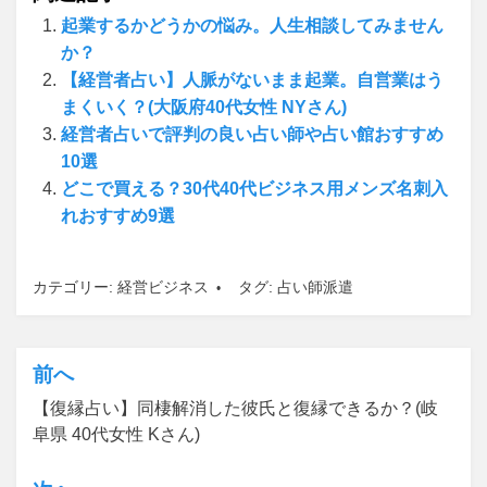
起業するかどうかの悩み。人生相談してみません
か？
【経営者占い】人脈がないまま起業。自営業はう
まくいく？(大阪府40代女性 NYさん)
経営者占いで評判の良い占い師や占い館おすすめ
10選
どこで買える？30代40代ビジネス用メンズ名刺入
れおすすめ9選
カテゴリー:
経営ビジネス
タグ:
占い師派遣
前へ
投
【復縁占い】同棲解消した彼氏と復縁できるか？(岐
稿
阜県 40代女性 Kさん)
ナ