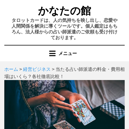
コ
かなたの館
ン
テ
タロットカードは、人の気持ちを映し出し、恋愛や
ン
人間関係を解決に導くツールです。個人鑑定はもち
ろん、法人様からの占い師派遣のご依頼も受け付け
ツ
ております。
へ
移
メニュー
動
す
る
ホーム
>
経営ビジネス
>
当たる占い師派遣の料金・費用相
場はいくら？各社徹底比較！